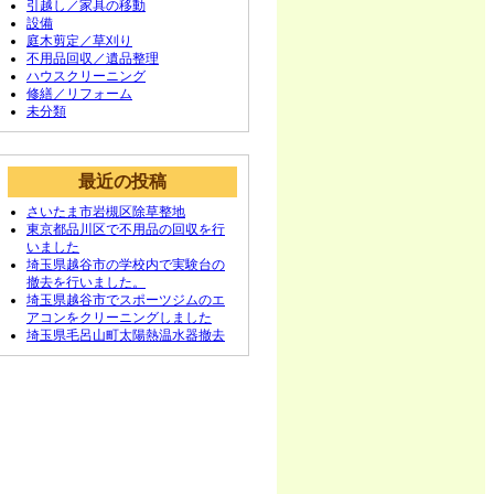
引越し／家具の移動
設備
庭木剪定／草刈り
不用品回収／遺品整理
ハウスクリーニング
修繕／リフォーム
未分類
最近の投稿
さいたま市岩槻区除草整地
東京都品川区で不用品の回収を行
いました
埼玉県越谷市の学校内で実験台の
撤去を行いました。
埼玉県越谷市でスポーツジムのエ
アコンをクリーニングしました
埼玉県毛呂山町太陽熱温水器撤去